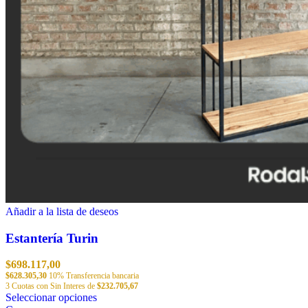
Añadir a la lista de deseos
Estantería Turin
$
698.117,00
$
628.305,30
10% Transferencia bancaria
3 Cuotas con Sin Interes de
$
232.705,67
Este
Seleccionar opciones