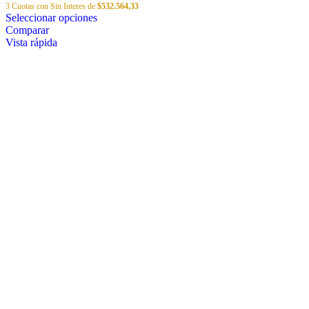
3 Cuotas con Sin Interes de
$
532.564,33
Este
Seleccionar opciones
producto
Comparar
tiene
Vista rápida
múltiples
variantes.
Las
opciones
se
pueden
elegir
en
la
página
de
producto