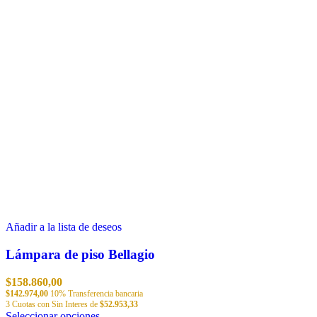
Añadir a la lista de deseos
Lámpara de piso Bellagio
$
158.860,00
$
142.974,00
10% Transferencia bancaria
3 Cuotas con Sin Interes de
$
52.953,33
Este
Seleccionar opciones