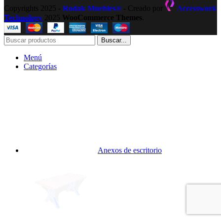
Copyrights 2025 -
Rodak Muebles®
- Creado por
Accesswork
Technology
2025
WooCommerce Themes
.
Buscar...
Menú
Categorías
Anexos de escritorio