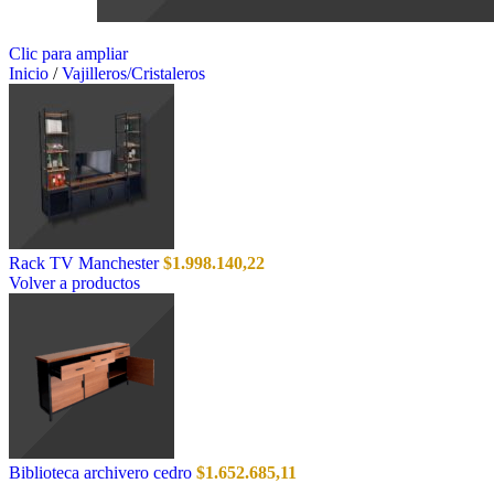
Clic para ampliar
Inicio
/
Vajilleros/Cristaleros
Rack TV Manchester
$
1.998.140,22
Volver a productos
Biblioteca archivero cedro
$
1.652.685,11