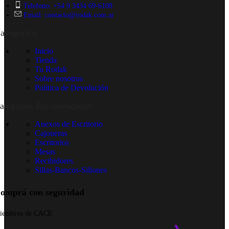
página
Telefono: +54 9 3434 69-6108
de
Email: contacto@rodak.com.ar
producto
avegación
Inicio
Tienda
Tu Rodak
Sobre nosotros
Politica de Devolución
ategorias Recomendadas
Anexos de Escritorio
Cajoneras
Escritorios
Mesas
Recibidores
Sillas-Bancos-Sillones
omprá con seguridad
iembros de CACE