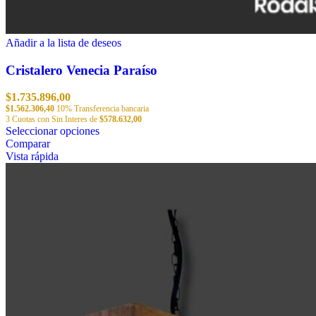
Añadir a la lista de deseos
Cristalero Venecia Paraíso
$
1.735.896,00
$
1.562.306,40
10% Transferencia bancaria
3 Cuotas con Sin Interes de
$
578.632,00
Este
Seleccionar opciones
producto
Comparar
tiene
Vista rápida
múltiples
variantes.
Las
opciones
se
pueden
elegir
en
la
página
de
producto