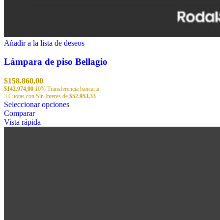
Añadir a la lista de deseos
Lámpara de piso Bellagio
$
158.860,00
$
142.974,00
10% Transferencia bancaria
3 Cuotas con Sin Interes de
$
52.953,33
Este
Seleccionar opciones
producto
Comparar
tiene
Vista rápida
múltiples
variantes.
Las
opciones
se
pueden
elegir
en
la
página
de