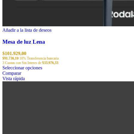
Añadir a la lista de deseos
Mesa de luz Lena
$
101.929,00
$
91.736,10
10% Transferencia bancaria
3 Cuotas con Sin Interes de
$
33.976,33
Este
Seleccionar opciones
producto
Comparar
tiene
Vista rápida
múltiples
variantes.
Las
opciones
se
pueden
elegir
en
la
página