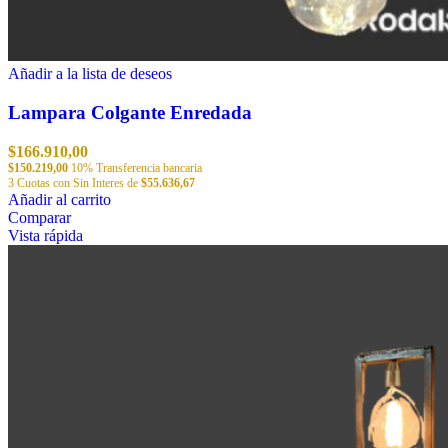
Añadir a la lista de deseos
Lampara Colgante Enredada
$
166.910,00
$
150.219,00
10% Transferencia bancaria
3 Cuotas con Sin Interes de
$
55.636,67
Añadir al carrito
Comparar
Vista rápida